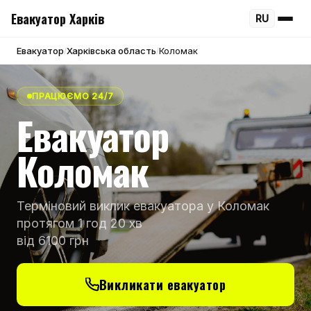
Евакуатор Харків
RU
Евакуатор
Харківська область
Коломак
/
/
ПРАЦЮЄМО 24/7
Евакуатор
Коломак
Терміновий виклик евакуатора у Коломак
протягом 1 год 20 хв
від 6100 грн
Викликати евакуатор