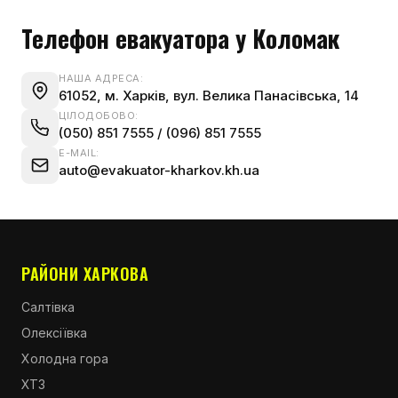
Телефон евакуатора у Коломак
НАША АДРЕСА:
61052, м. Харків, вул. Велика Панасівська, 14
ЦІЛОДОБОВО:
(050) 851 7555
/
(096) 851 7555
E-MAIL:
auto@evakuator-kharkov.kh.ua
РАЙОНИ ХАРКОВА
Салтівка
Олексіївка
Холодна гора
ХТЗ