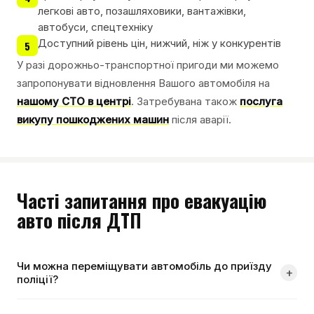
легкові авто, позашляховики, вантажівки,
автобуси, спецтехніку
Доступний рівень цін, нижчий, ніж у конкурентів
5
У разі дорожньо-транспортної пригоди ми можемо
запропонувати відновлення Вашого автомобіля на
нашому СТО в центрі
. Затребувана також
послуга
викупу пошкоджених машин
після аварії.
Часті запитання про евакуацію
авто після ДТП
Чи можна переміщувати автомобіль до приїзду
+
поліції?
Якщо ДТП без постраждалих і сторони не мають