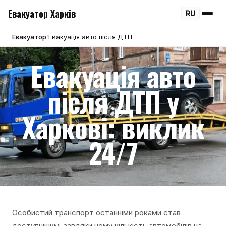
Евакуатор Харків
RU
Евакуатор
Евакуація авто після ДТП
/
Евакуація авто
після ДТП у
Харкові: виклик
24/7
Особистий транспорт останніми роками став
доступнішим, завдяки чому кількість автомобілів на