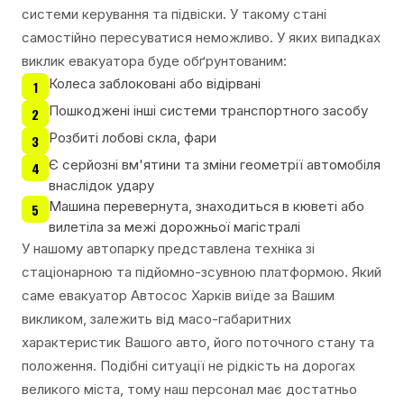
системи керування та підвіски. У такому стані
самостійно пересуватися неможливо. У яких випадках
виклик евакуатора буде обґрунтованим:
Колеса заблоковані або відірвані
1
Пошкоджені інші системи транспортного засобу
2
Розбиті лобові скла, фари
3
Є серйозні вм'ятини та зміни геометрії автомобіля
4
внаслідок удару
Машина перевернута, знаходиться в кюветі або
5
вилетіла за межі дорожньої магістралі
У нашому автопарку представлена техніка зі
стаціонарною та підйомно-зсувною платформою. Який
саме евакуатор Автосос Харків виїде за Вашим
викликом, залежить від масо-габаритних
характеристик Вашого авто, його поточного стану та
положення. Подібні ситуації не рідкість на дорогах
великого міста, тому наш персонал має достатньо