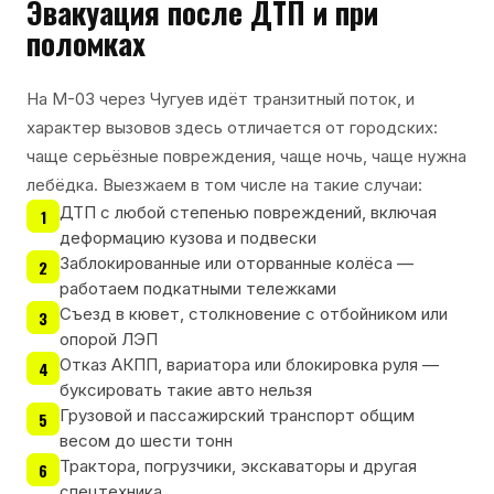
Эвакуация после ДТП и при
поломках
На М-03 через Чугуев идёт транзитный поток, и
характер вызовов здесь отличается от городских:
чаще серьёзные повреждения, чаще ночь, чаще нужна
лебёдка. Выезжаем в том числе на такие случаи:
ДТП с любой степенью повреждений, включая
1
деформацию кузова и подвески
Заблокированные или оторванные колёса —
2
работаем подкатными тележками
Съезд в кювет, столкновение с отбойником или
3
опорой ЛЭП
Отказ АКПП, вариатора или блокировка руля —
4
буксировать такие авто нельзя
Грузовой и пассажирский транспорт общим
5
весом до шести тонн
Трактора, погрузчики, экскаваторы и другая
6
спецтехника