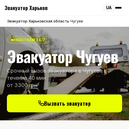
Эвакуатор Харьков
UA
Эвакуатор
Харьковская область
Чугуев
/
/
РАБОТАЕМ 24/7
Эвакуатор Чугуев
Срочный вызов эвакуатора в Чугуеве в
течение 40 мин
от 3300 грн
Вызвать эвакуатор