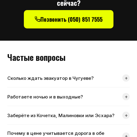
сейчас?
Позвонить (050) 851 7555
Частые вопросы
+
Сколько ждать эвакуатор в Чугуеве?
Ориентировочно 40 минут — это время в пути из
+
Работаете ночью и в выходные?
Харькова, 38 км по М-03. Если машина уже дежурит на
трассе в вашу сторону, выходит быстрее. Точное
Да, диспетчерская принимает вызовы круглосуточно,
время диспетчер называет сразу при звонке.
+
Заберёте из Кочетка, Малиновки или Эсхара?
без выходных. Ночной тариф не отличается от
дневного.
Да. Выезжаем по всем окрестным населённым пунктам
Почему в цене учитывается дорога в обе
вокруг Чугуева, а также по трассам Т-21-11 в сторону
+